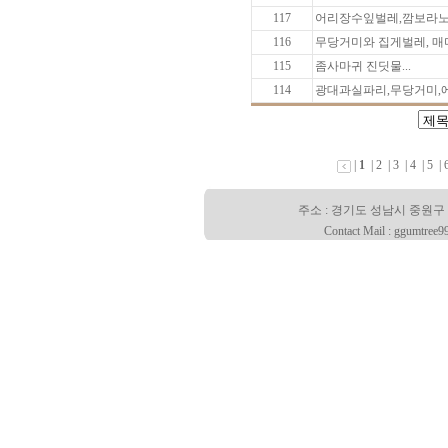
117
어리장수잎벌레,깜보라노린
116
무당거미와 집게벌레, 매
115
좀사마귀 진딧물...
114
광대과실파리,무당거미,에
|
1
|
2
|
3
|
4
|
5
|
주소 : 경기도 성남시 중원구 산성대로
Contact Mail : ggumtree9