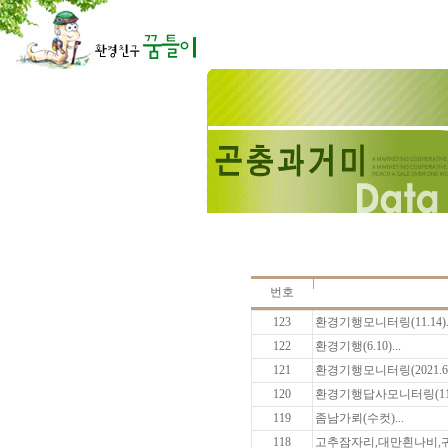
번호
123
환경기행모니터링(11.14)..
122
환경기행(6.10)...
121
환경기행모니터링(2021.6.10
120
환경기행답사모니터링(11월
119
좀남가뢰(수컷)...
118
고추잠자리,대만흰나비,귀