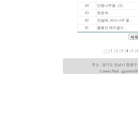
84
단풍나무꽃...(1)
83
현호색...
82
진달래, 버드나무 꽃...
81
물봉선 메리골드...
|
1
|
2
|
3
|
4
|
5
|
주소 : 경기도 성남시 중원구 산성대로
Contact Mail : ggumtree9