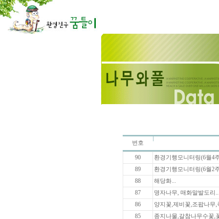
번호
90
환경기행모니터링(6월4주).
89
환경기행모니터링(6월2주).
88
해당화...
87
명자나무, 매화말발도리..
86
양지꽃,제비꽃,조팝나무,죽
85
종지나물,갈참나무수꽃,꽃다