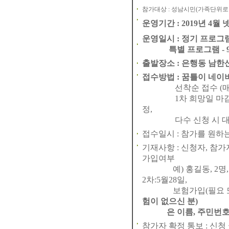
참가대상 : 성남시민(가족단위로
운영기간 : 2019년 4월 
운영일시 : 정기 프로그램 -
특별 프로그램 - 9월 5
출발장소 : 은행동 남한
접수방법 :
꿈틀이 네이버카페(
선착순 접수 (매 차시 4
1차 희망일 마감 시 
정,
다수 신청 시 대기
접수일시 : 참가를 원하
기재사항 : 신청자, 참가자
가입여부
예) 홍길동, 2명, 중원구 
2차:5월28일,
보험가입(필요 또
험이 없으신 분)
은 이름, 주민번호를 01
참가자 확정 통보 : 신청