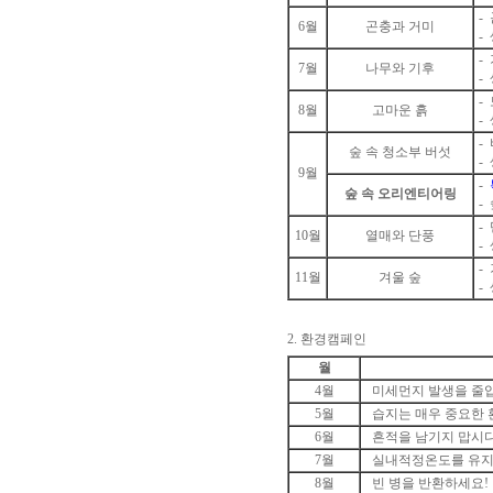
-
6월
곤충과 거미
-
-
7월
나무와 기후
-
-
8월
고마운 흙
-
-
숲 속 청소부 버섯
-
9월
-
숲 속 오리엔티어링
-
-
10월
열매와 단풍
-
-
11월
겨울 숲
-
2. 환경캠페인
월
4월
미세먼지 발생을 줄
5월
습지는 매우 중요한
6월
흔적을 남기지 맙시
7월
실내적정온도를 유
8월
빈 병을 반환하세요!