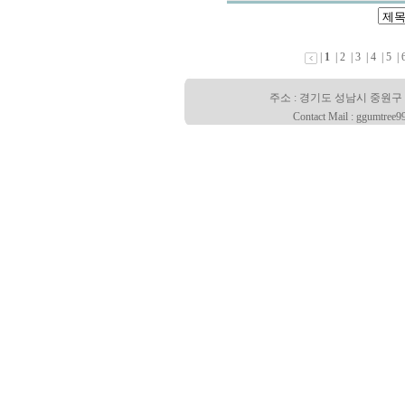
|
1
|
2
|
3
|
4
|
5
|
주소 : 경기도 성남시 중원구 산성대로
Contact Mail : ggumtree9