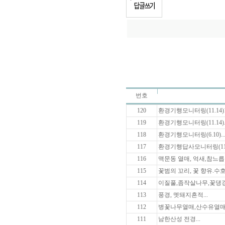
번호
120
환경기행모니터링(11.14)1
119
환경기행모니터링(11.14)..
118
환경기행모니터링(6.10)..
117
환경기행답사모니터링(11월5
116
맥문동 열매, 억새,참느릅나
115
꽃범의 꼬리, 꽃 향유.수호
114
이질풀,좀작살나무,꽃댕강
113
풍경, 멧돼지흔적...
112
병꽃나무열매,산수유열매,
111
남한산성 전경...