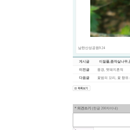
남한산성공원9.24
게시글
이질풀,좀작살나무
이전글
풍경, 멧돼지흔적
다음글
꽃범의 꼬리, 꽃 향
* 의견쓰기
(한글 200자이내)