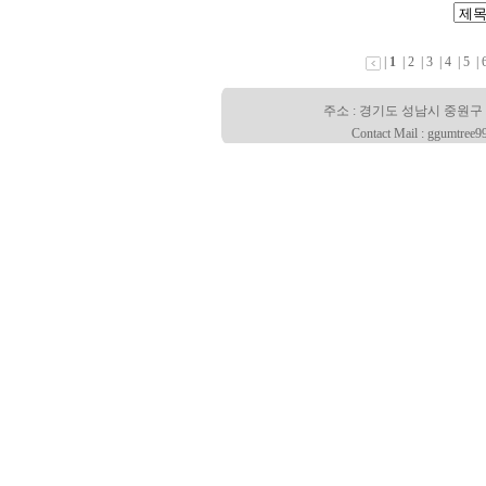
|
1
|
2
|
3
|
4
|
5
|
주소 : 경기도 성남시 중원구 산성대로
Contact Mail : ggumtree9