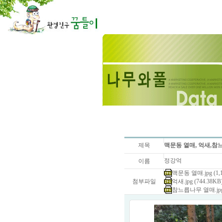
제목
맥문동 열매, 억새,참
정강억
이름
맥문동 열매.jpg (1,1
첨부파일
억새.jpg (744.38KB
참느릅나무 열매.jpg 