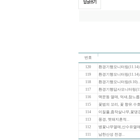
번호
120
환경기행모니터링(11.14)1
119
환경기행모니터링(11.14)..
118
환경기행모니터링(6.10)..
117
환경기행답사모니터링(11월5
116
맥문동 열매, 억새,참느릅나
115
꽃범의 꼬리, 꽃 향유.수호
114
이질풀,좀작살나무,꽃댕강
113
풍경, 멧돼지흔적...
112
병꽃나무열매,산수유열매,
111
남한산성 전경...