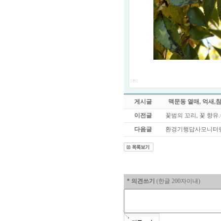
..
게시글
맥문동 열매, 억새,
이전글
꽃범의 꼬리, 꽃 향
다음글
환경기행답사모니터링(
* 의견쓰기
(한글 200자이내)