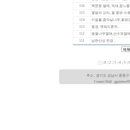
116
맥문동 열매, 억새,참느릅나
115
꽃범의 꼬리, 꽃 향유.수호
114
이질풀,좀작살나무,꽃댕강
113
풍경, 멧돼지흔적...
112
병꽃나무열매,산수유열매,
111
남한산성 전경...
|
1
|
2
|
3
|
4
|
5
|
주소 : 경기도 성남시 중원구 산성대로
Contact Mail : ggumtree9