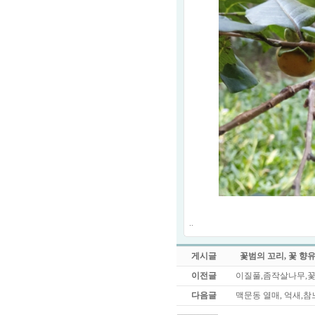
..
게시글
꽃범의 꼬리, 꽃 향
이전글
이질풀,좀작살나무,
다음글
맥문동 열매, 억새,