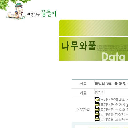
제목
꽃범의 꼬리, 꽃 향유
정강억
이름
[크기변환]꽃범의 꼬리.
[크기변환]꽃향유.jpg 
첨부파일
[크기변환]수호초 꽃.jp
[크기변환]화살나무 열매
[크기변환]고욤나무 열매